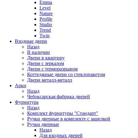
Emma
Level
Nature
Profile
Studio
Trend
Twin
Входные двери
Назад
В наличии
Двери в квартиру
Двери с зеркалом
Двери с терморазрывом
Коттеджные двери со стеклопакетом
Двери металл-металл
Арки
Назад
Чебоксарская фабрика дверей
Фурнитура
Назад
Комплект фурнитуры "Стандарт"
Ручки дверные в комплекте с защелкой
Ручки дверные
Назад
Для входных дверей