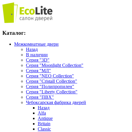
Каталог:
Межкомнатные двери
Назад
В наличии
Серия "3D"
Серия "Moonlight Collection"
Серия "МЛ"
Серия "NEO Collection"
Серия "Cristall Collection"
Серия "Полипропилен"
Серия "Liberty Collection"
Серия "ПВХ"
Чебоксарская фабрика дверей
Назад
Alfa
Antique
Britain
Classic