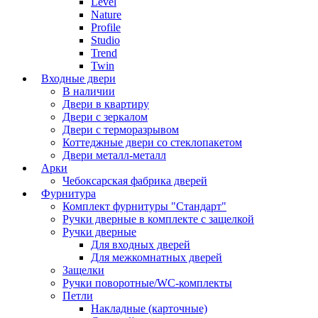
Level
Nature
Profile
Studio
Trend
Twin
Входные двери
В наличии
Двери в квартиру
Двери с зеркалом
Двери с терморазрывом
Коттеджные двери со стеклопакетом
Двери металл-металл
Арки
Чебоксарская фабрика дверей
Фурнитура
Комплект фурнитуры "Стандарт"
Ручки дверные в комплекте с защелкой
Ручки дверные
Для входных дверей
Для межкомнатных дверей
Защелки
Ручки поворотные/WC-комплекты
Петли
Накладные (карточные)