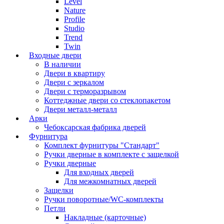
Level
Nature
Profile
Studio
Trend
Twin
Входные двери
В наличии
Двери в квартиру
Двери с зеркалом
Двери с терморазрывом
Коттеджные двери со стеклопакетом
Двери металл-металл
Арки
Чебоксарская фабрика дверей
Фурнитура
Комплект фурнитуры "Стандарт"
Ручки дверные в комплекте с защелкой
Ручки дверные
Для входных дверей
Для межкомнатных дверей
Защелки
Ручки поворотные/WC-комплекты
Петли
Накладные (карточные)