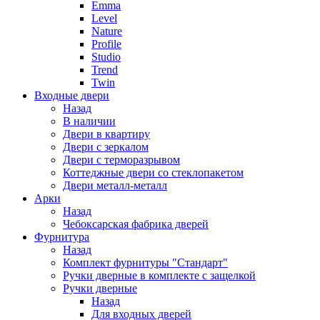
Emma
Level
Nature
Profile
Studio
Trend
Twin
Входные двери
Назад
В наличии
Двери в квартиру
Двери с зеркалом
Двери с терморазрывом
Коттеджные двери со стеклопакетом
Двери металл-металл
Арки
Назад
Чебоксарская фабрика дверей
Фурнитура
Назад
Комплект фурнитуры "Стандарт"
Ручки дверные в комплекте с защелкой
Ручки дверные
Назад
Для входных дверей