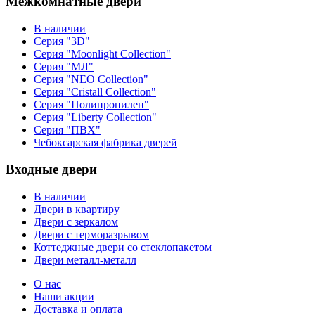
Межкомнатные двери
В наличии
Серия "3D"
Серия "Moonlight Collection"
Серия "МЛ"
Серия "NEO Collection"
Серия "Cristall Collection"
Серия "Полипропилен"
Серия "Liberty Collection"
Серия "ПВХ"
Чебоксарская фабрика дверей
Входные двери
В наличии
Двери в квартиру
Двери с зеркалом
Двери с терморазрывом
Коттеджные двери со стеклопакетом
Двери металл-металл
О нас
Наши акции
Доставка и оплата