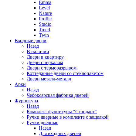
Emma
Level
Nature
Profile
Studio
Trend
Twin
Входные двери
Назад
В наличии
Двери в квартиру
Двери с зеркалом
Двери с терморазрывом
Коттеджные двери со стеклопакетом
Двери металл-металл
Арки
Назад
Чебоксарская фабрика дверей
Фурнитура
Назад
Комплект фурнитуры "Стандарт"
Ручки дверные в комплекте с защелкой
Ручки дверные
Назад
Для входных дверей