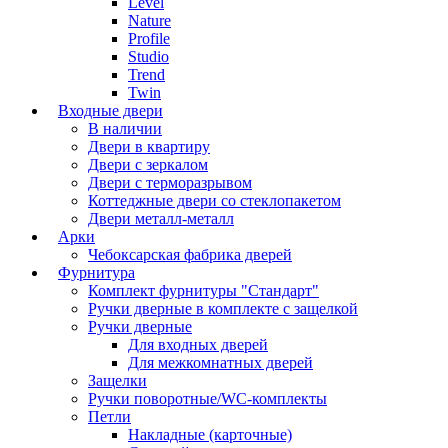
Level
Nature
Profile
Studio
Trend
Twin
Входные двери
В наличии
Двери в квартиру
Двери с зеркалом
Двери с терморазрывом
Коттеджные двери со стеклопакетом
Двери металл-металл
Арки
Чебоксарская фабрика дверей
Фурнитура
Комплект фурнитуры "Стандарт"
Ручки дверные в комплекте с защелкой
Ручки дверные
Для входных дверей
Для межкомнатных дверей
Защелки
Ручки поворотные/WC-комплекты
Петли
Накладные (карточные)