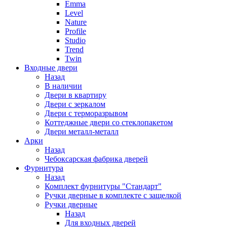
Emma
Level
Nature
Profile
Studio
Trend
Twin
Входные двери
Назад
В наличии
Двери в квартиру
Двери с зеркалом
Двери с терморазрывом
Коттеджные двери со стеклопакетом
Двери металл-металл
Арки
Назад
Чебоксарская фабрика дверей
Фурнитура
Назад
Комплект фурнитуры "Стандарт"
Ручки дверные в комплекте с защелкой
Ручки дверные
Назад
Для входных дверей