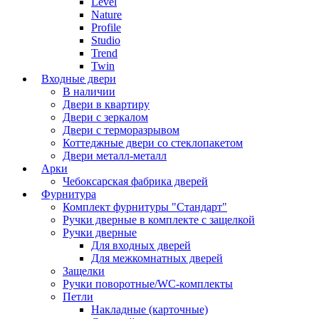
Level
Nature
Profile
Studio
Trend
Twin
Входные двери
В наличии
Двери в квартиру
Двери с зеркалом
Двери с терморазрывом
Коттеджные двери со стеклопакетом
Двери металл-металл
Арки
Чебоксарская фабрика дверей
Фурнитура
Комплект фурнитуры "Стандарт"
Ручки дверные в комплекте с защелкой
Ручки дверные
Для входных дверей
Для межкомнатных дверей
Защелки
Ручки поворотные/WC-комплекты
Петли
Накладные (карточные)