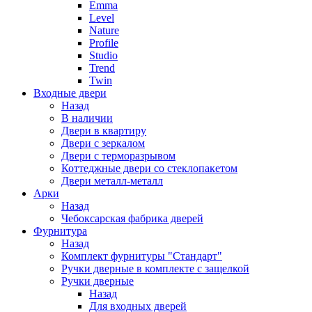
Emma
Level
Nature
Profile
Studio
Trend
Twin
Входные двери
Назад
В наличии
Двери в квартиру
Двери с зеркалом
Двери с терморазрывом
Коттеджные двери со стеклопакетом
Двери металл-металл
Арки
Назад
Чебоксарская фабрика дверей
Фурнитура
Назад
Комплект фурнитуры "Стандарт"
Ручки дверные в комплекте с защелкой
Ручки дверные
Назад
Для входных дверей