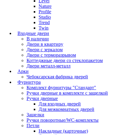
Level
Nature
Profile
Studio
Trend
Twin
Входные двери
В наличии
Двери в квартиру
Двери с зеркалом
Двери с терморазрывом
Коттеджные двери со стеклопакетом
Двери металл-металл
Арки
Чебоксарская фабрика дверей
Фурнитура
Комплект фурнитуры "Стандарт"
Ручки дверные в комплекте с защелкой
Ручки дверные
Для входных дверей
Для межкомнатных дверей
Защелки
Ручки поворотные/WC-комплекты
Петли
Накладные (карточные)