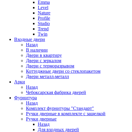
Emma
Level
Nature
Profile
Studio
Trend
Twin
Входные двери
Назад
В наличии
Двери в квартиру
Двери с зеркалом
Двери с терморазрывом
Коттеджные двери со стеклопакетом
Двери металл-металл
Арки
Назад
Чебоксарская фабрика дверей
Фурнитура
Назад
Комплект фурнитуры "Стандарт"
Ручки дверные в комплекте с защелкой
Ручки дверные
Назад
Для входных дверей