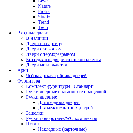
Level
Nature
Profile
Studio
Trend
Twin
Входные двери
В наличии
Двери в квартиру
Двери с зеркалом
Двери с терморазрывом
Коттеджные двери со стеклопакетом
Двери металл-металл
Арки
Чебоксарская фабрика дверей
Фурнитура
Комплект фурнитуры "Стандарт"
Ручки дверные в комплекте с защелкой
Ручки дверные
Для входных дверей
Для межкомнатных дверей
Защелки
Ручки поворотные/WC-комплекты
Петли
Накладные (карточные)