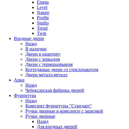
Emma
Level
Nature
Profile
Studio
Trend
Twin
Входные двери
Назад
В наличии
Двери в квартиру
Двери с зеркалом
Двери с терморазрывом
Коттеджные двери со стеклопакетом
Двери металл-металл
Арки
Назад
Чебоксарская фабрика дверей
Фурнитура
Назад
Комплект фурнитуры "Стандарт"
Ручки дверные в комплекте с защелкой
Ручки дверные
Назад
Для входных дверей