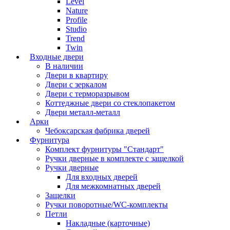
Level
Nature
Profile
Studio
Trend
Twin
Входные двери
В наличии
Двери в квартиру
Двери с зеркалом
Двери с терморазрывом
Коттеджные двери со стеклопакетом
Двери металл-металл
Арки
Чебоксарская фабрика дверей
Фурнитура
Комплект фурнитуры "Стандарт"
Ручки дверные в комплекте с защелкой
Ручки дверные
Для входных дверей
Для межкомнатных дверей
Защелки
Ручки поворотные/WC-комплекты
Петли
Накладные (карточные)