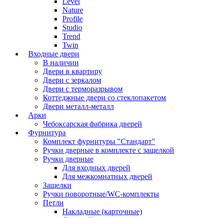
Level
Nature
Profile
Studio
Trend
Twin
Входные двери
В наличии
Двери в квартиру
Двери с зеркалом
Двери с терморазрывом
Коттеджные двери со стеклопакетом
Двери металл-металл
Арки
Чебоксарская фабрика дверей
Фурнитура
Комплект фурнитуры "Стандарт"
Ручки дверные в комплекте с защелкой
Ручки дверные
Для входных дверей
Для межкомнатных дверей
Защелки
Ручки поворотные/WC-комплекты
Петли
Накладные (карточные)