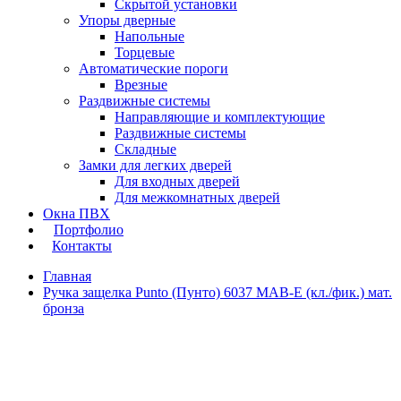
Скрытой установки
Упоры дверные
Напольные
Торцевые
Автоматические пороги
Врезные
Раздвижные системы
Направляющие и комплектующие
Раздвижные системы
Складные
Замки для легких дверей
Для входных дверей
Для межкомнатных дверей
Окна ПВХ
Портфолио
Контакты
Главная
Ручка защелка Punto (Пунто) 6037 MAB-E (кл./фик.) мат.
бронза