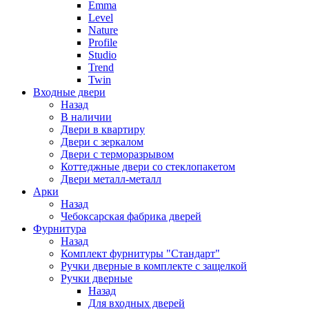
Emma
Level
Nature
Profile
Studio
Trend
Twin
Входные двери
Назад
В наличии
Двери в квартиру
Двери с зеркалом
Двери с терморазрывом
Коттеджные двери со стеклопакетом
Двери металл-металл
Арки
Назад
Чебоксарская фабрика дверей
Фурнитура
Назад
Комплект фурнитуры "Стандарт"
Ручки дверные в комплекте с защелкой
Ручки дверные
Назад
Для входных дверей