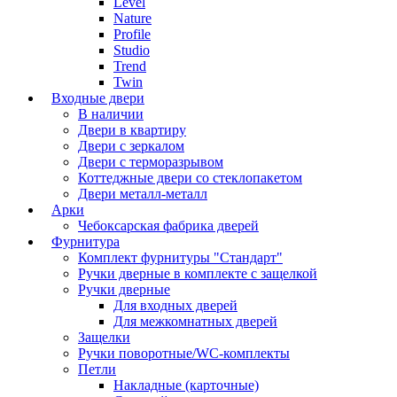
Level
Nature
Profile
Studio
Trend
Twin
Входные двери
В наличии
Двери в квартиру
Двери с зеркалом
Двери с терморазрывом
Коттеджные двери со стеклопакетом
Двери металл-металл
Арки
Чебоксарская фабрика дверей
Фурнитура
Комплект фурнитуры "Стандарт"
Ручки дверные в комплекте с защелкой
Ручки дверные
Для входных дверей
Для межкомнатных дверей
Защелки
Ручки поворотные/WC-комплекты
Петли
Накладные (карточные)