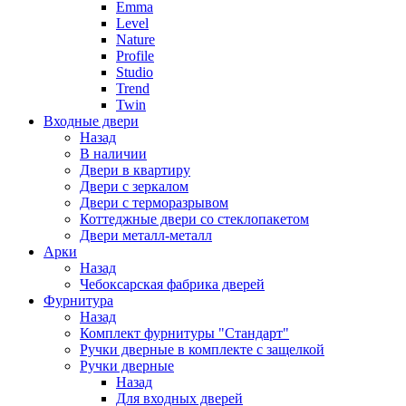
Emma
Level
Nature
Profile
Studio
Trend
Twin
Входные двери
Назад
В наличии
Двери в квартиру
Двери с зеркалом
Двери с терморазрывом
Коттеджные двери со стеклопакетом
Двери металл-металл
Арки
Назад
Чебоксарская фабрика дверей
Фурнитура
Назад
Комплект фурнитуры "Стандарт"
Ручки дверные в комплекте с защелкой
Ручки дверные
Назад
Для входных дверей