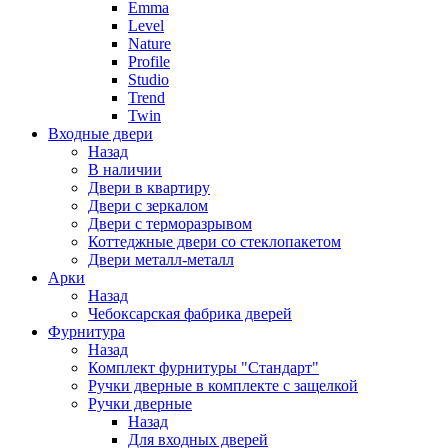
Emma
Level
Nature
Profile
Studio
Trend
Twin
Входные двери
Назад
В наличии
Двери в квартиру
Двери с зеркалом
Двери с терморазрывом
Коттеджные двери со стеклопакетом
Двери металл-металл
Арки
Назад
Чебоксарская фабрика дверей
Фурнитура
Назад
Комплект фурнитуры "Стандарт"
Ручки дверные в комплекте с защелкой
Ручки дверные
Назад
Для входных дверей