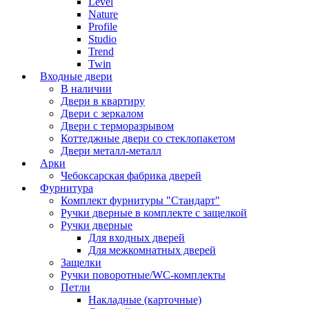
Level
Nature
Profile
Studio
Trend
Twin
Входные двери
В наличии
Двери в квартиру
Двери с зеркалом
Двери с терморазрывом
Коттеджные двери со стеклопакетом
Двери металл-металл
Арки
Чебоксарская фабрика дверей
Фурнитура
Комплект фурнитуры "Стандарт"
Ручки дверные в комплекте с защелкой
Ручки дверные
Для входных дверей
Для межкомнатных дверей
Защелки
Ручки поворотные/WC-комплекты
Петли
Накладные (карточные)