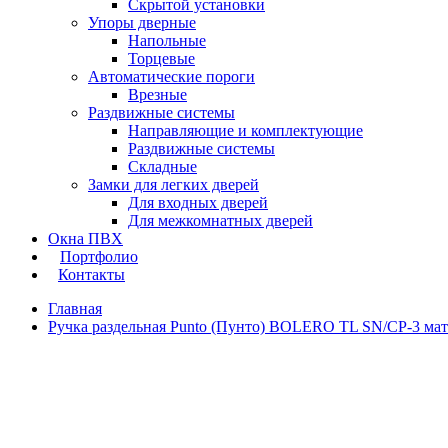
Скрытой установки
Упоры дверные
Напольные
Торцевые
Автоматические пороги
Врезные
Раздвижные системы
Направляющие и комплектующие
Раздвижные системы
Складные
Замки для легких дверей
Для входных дверей
Для межкомнатных дверей
Окна ПВХ
Портфолио
Контакты
Главная
Ручка раздельная Punto (Пунто) BOLERO TL SN/CP-3 ма