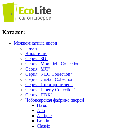
Каталог:
Межкомнатные двери
Назад
В наличии
Серия "3D"
Серия "Moonlight Collection"
Серия "МЛ"
Серия "NEO Collection"
Серия "Cristall Collection"
Серия "Полипропилен"
Серия "Liberty Collection"
Серия "ПВХ"
Чебоксарская фабрика дверей
Назад
Alfa
Antique
Britain
Classic