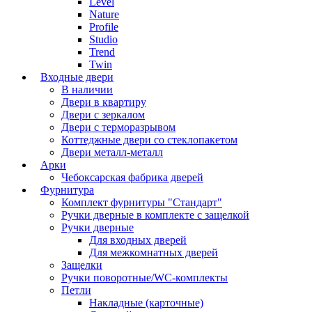
Level
Nature
Profile
Studio
Trend
Twin
Входные двери
В наличии
Двери в квартиру
Двери с зеркалом
Двери с терморазрывом
Коттеджные двери со стеклопакетом
Двери металл-металл
Арки
Чебоксарская фабрика дверей
Фурнитура
Комплект фурнитуры "Стандарт"
Ручки дверные в комплекте с защелкой
Ручки дверные
Для входных дверей
Для межкомнатных дверей
Защелки
Ручки поворотные/WC-комплекты
Петли
Накладные (карточные)