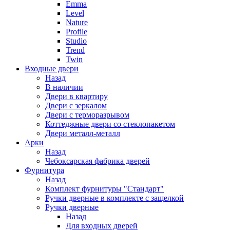
Emma
Level
Nature
Profile
Studio
Trend
Twin
Входные двери
Назад
В наличии
Двери в квартиру
Двери с зеркалом
Двери с терморазрывом
Коттеджные двери со стеклопакетом
Двери металл-металл
Арки
Назад
Чебоксарская фабрика дверей
Фурнитура
Назад
Комплект фурнитуры "Стандарт"
Ручки дверные в комплекте с защелкой
Ручки дверные
Назад
Для входных дверей