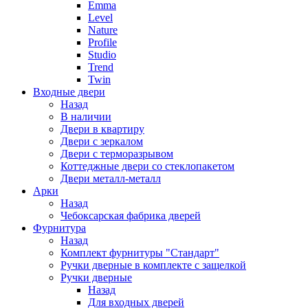
Emma
Level
Nature
Profile
Studio
Trend
Twin
Входные двери
Назад
В наличии
Двери в квартиру
Двери с зеркалом
Двери с терморазрывом
Коттеджные двери со стеклопакетом
Двери металл-металл
Арки
Назад
Чебоксарская фабрика дверей
Фурнитура
Назад
Комплект фурнитуры "Стандарт"
Ручки дверные в комплекте с защелкой
Ручки дверные
Назад
Для входных дверей