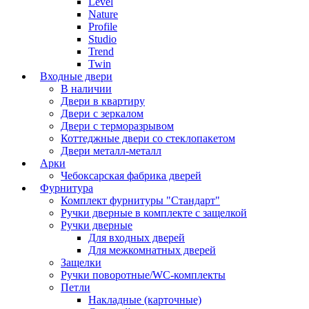
Level
Nature
Profile
Studio
Trend
Twin
Входные двери
В наличии
Двери в квартиру
Двери с зеркалом
Двери с терморазрывом
Коттеджные двери со стеклопакетом
Двери металл-металл
Арки
Чебоксарская фабрика дверей
Фурнитура
Комплект фурнитуры "Стандарт"
Ручки дверные в комплекте с защелкой
Ручки дверные
Для входных дверей
Для межкомнатных дверей
Защелки
Ручки поворотные/WC-комплекты
Петли
Накладные (карточные)