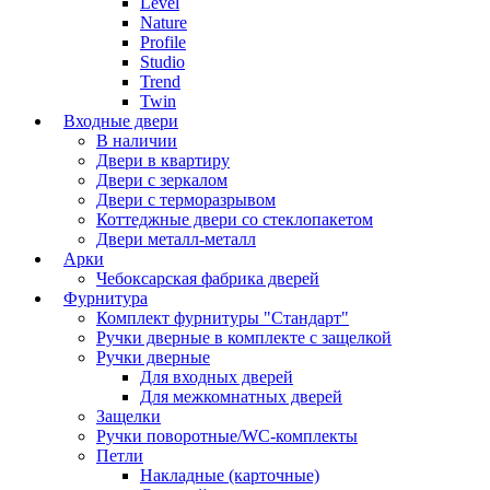
Level
Nature
Profile
Studio
Trend
Twin
Входные двери
В наличии
Двери в квартиру
Двери с зеркалом
Двери с терморазрывом
Коттеджные двери со стеклопакетом
Двери металл-металл
Арки
Чебоксарская фабрика дверей
Фурнитура
Комплект фурнитуры "Стандарт"
Ручки дверные в комплекте с защелкой
Ручки дверные
Для входных дверей
Для межкомнатных дверей
Защелки
Ручки поворотные/WC-комплекты
Петли
Накладные (карточные)