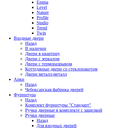
Emma
Level
Nature
Profile
Studio
Trend
Twin
Входные двери
Назад
В наличии
Двери в квартиру
Двери с зеркалом
Двери с терморазрывом
Коттеджные двери со стеклопакетом
Двери металл-металл
Арки
Назад
Чебоксарская фабрика дверей
Фурнитура
Назад
Комплект фурнитуры "Стандарт"
Ручки дверные в комплекте с защелкой
Ручки дверные
Назад
Для входных дверей