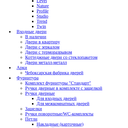
Level
Nature
Profile
Studio
Trend
Twin
Входные двери
В наличии
Двери в квартиру
Двери с зеркалом
Двери с терморазрывом
Коттеджные двери со стеклопакетом
Двери металл-металл
Арки
Чебоксарская фабрика дверей
Фурнитура
Комплект фурнитуры "Стандарт"
Ручки дверные в комплекте с защелкой
Ручки дверные
Для входных дверей
Для межкомнатных дверей
Защелки
Ручки поворотные/WC-комплекты
Петли
Накладные (карточные)