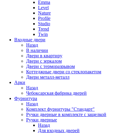
Emma
Level
Nature
Profile
Studio
Trend
Twin
Входные двери
Назад
В наличии
Двери в квартиру
Двери с зеркалом
Двери с терморазрывом
Коттеджные двери со стеклопакетом
Двери металл-металл
Арки
Назад
Чебоксарская фабрика дверей
Фурнитура
Назад
Комплект фурнитуры "Стандарт"
Ручки дверные в комплекте с защелкой
Ручки дверные
Назад
Для входных дверей