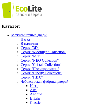
Каталог:
Межкомнатные двери
Назад
В наличии
Серия "3D"
Серия "Moonlight Collection"
Серия "МЛ"
Серия "NEO Collection"
Серия "Cristall Collection"
Серия "Полипропилен"
Серия "Liberty Collection"
Серия "ПВХ"
Чебоксарская фабрика дверей
Назад
Alfa
Antique
Britain
Classic