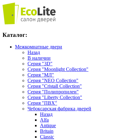
Каталог:
Межкомнатные двери
Назад
В наличии
Серия "3D"
Серия "Moonlight Collection"
Серия "МЛ"
Серия "NEO Collection"
Серия "Cristall Collection"
Серия "Полипропилен"
Серия "Liberty Collection"
Серия "ПВХ"
Чебоксарская фабрика дверей
Назад
Alfa
Antique
Britain
Classic