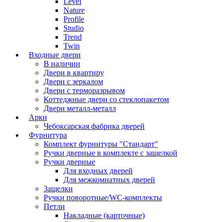
Level
Nature
Profile
Studio
Trend
Twin
Входные двери
В наличии
Двери в квартиру
Двери с зеркалом
Двери с терморазрывом
Коттеджные двери со стеклопакетом
Двери металл-металл
Арки
Чебоксарская фабрика дверей
Фурнитура
Комплект фурнитуры "Стандарт"
Ручки дверные в комплекте с защелкой
Ручки дверные
Для входных дверей
Для межкомнатных дверей
Защелки
Ручки поворотные/WC-комплекты
Петли
Накладные (карточные)