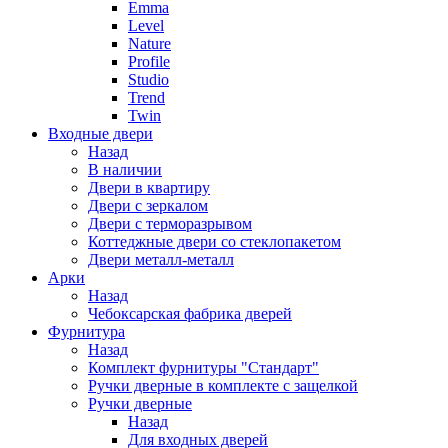
Emma
Level
Nature
Profile
Studio
Trend
Twin
Входные двери
Назад
В наличии
Двери в квартиру
Двери с зеркалом
Двери с терморазрывом
Коттеджные двери со стеклопакетом
Двери металл-металл
Арки
Назад
Чебоксарская фабрика дверей
Фурнитура
Назад
Комплект фурнитуры "Стандарт"
Ручки дверные в комплекте с защелкой
Ручки дверные
Назад
Для входных дверей