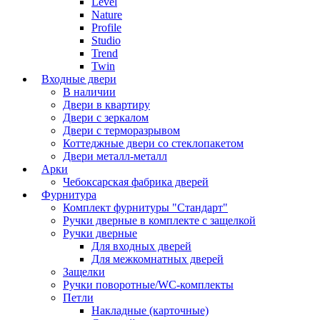
Level
Nature
Profile
Studio
Trend
Twin
Входные двери
В наличии
Двери в квартиру
Двери с зеркалом
Двери с терморазрывом
Коттеджные двери со стеклопакетом
Двери металл-металл
Арки
Чебоксарская фабрика дверей
Фурнитура
Комплект фурнитуры "Стандарт"
Ручки дверные в комплекте с защелкой
Ручки дверные
Для входных дверей
Для межкомнатных дверей
Защелки
Ручки поворотные/WC-комплекты
Петли
Накладные (карточные)