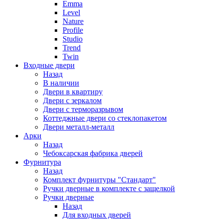
Emma
Level
Nature
Profile
Studio
Trend
Twin
Входные двери
Назад
В наличии
Двери в квартиру
Двери с зеркалом
Двери с терморазрывом
Коттеджные двери со стеклопакетом
Двери металл-металл
Арки
Назад
Чебоксарская фабрика дверей
Фурнитура
Назад
Комплект фурнитуры "Стандарт"
Ручки дверные в комплекте с защелкой
Ручки дверные
Назад
Для входных дверей