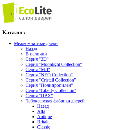
Каталог:
Межкомнатные двери
Назад
В наличии
Серия "3D"
Серия "Moonlight Collection"
Серия "МЛ"
Серия "NEO Collection"
Серия "Cristall Collection"
Серия "Полипропилен"
Серия "Liberty Collection"
Серия "ПВХ"
Чебоксарская фабрика дверей
Назад
Alfa
Antique
Britain
Classic