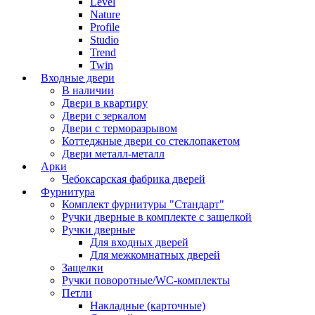
Level
Nature
Profile
Studio
Trend
Twin
Входные двери
В наличии
Двери в квартиру
Двери с зеркалом
Двери с терморазрывом
Коттеджные двери со стеклопакетом
Двери металл-металл
Арки
Чебоксарская фабрика дверей
Фурнитура
Комплект фурнитуры "Стандарт"
Ручки дверные в комплекте с защелкой
Ручки дверные
Для входных дверей
Для межкомнатных дверей
Защелки
Ручки поворотные/WC-комплекты
Петли
Накладные (карточные)