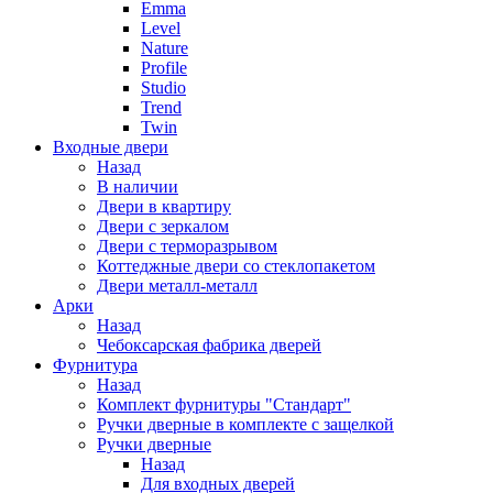
Emma
Level
Nature
Profile
Studio
Trend
Twin
Входные двери
Назад
В наличии
Двери в квартиру
Двери с зеркалом
Двери с терморазрывом
Коттеджные двери со стеклопакетом
Двери металл-металл
Арки
Назад
Чебоксарская фабрика дверей
Фурнитура
Назад
Комплект фурнитуры "Стандарт"
Ручки дверные в комплекте с защелкой
Ручки дверные
Назад
Для входных дверей