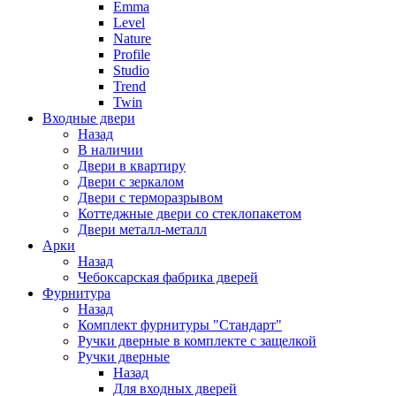
Emma
Level
Nature
Profile
Studio
Trend
Twin
Входные двери
Назад
В наличии
Двери в квартиру
Двери с зеркалом
Двери с терморазрывом
Коттеджные двери со стеклопакетом
Двери металл-металл
Арки
Назад
Чебоксарская фабрика дверей
Фурнитура
Назад
Комплект фурнитуры "Стандарт"
Ручки дверные в комплекте с защелкой
Ручки дверные
Назад
Для входных дверей