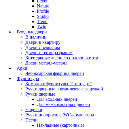
Level
Nature
Profile
Studio
Trend
Twin
Входные двери
В наличии
Двери в квартиру
Двери с зеркалом
Двери с терморазрывом
Коттеджные двери со стеклопакетом
Двери металл-металл
Арки
Чебоксарская фабрика дверей
Фурнитура
Комплект фурнитуры "Стандарт"
Ручки дверные в комплекте с защелкой
Ручки дверные
Для входных дверей
Для межкомнатных дверей
Защелки
Ручки поворотные/WC-комплекты
Петли
Накладные (карточные)