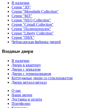
В наличии
Серия "3D"
Серия "Moonlight Collection"
Серия "МЛ"
Серия "NEO Collection"
Серия "Cristall Collection"
Серия "Полипропилен"
Серия "Liberty Collection"
Серия "ПВХ"
Чебоксарская фабрика дверей
Входные двери
В наличии
Двери в квартиру
Двери с зеркалом
Двери с терморазрывом
Коттеджные двери со стеклопакетом
Двери металл-металл
О нас
Наши акции
Доставка и оплата
Портфолио
Контакты