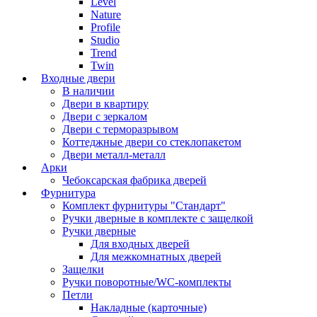
Level
Nature
Profile
Studio
Trend
Twin
Входные двери
В наличии
Двери в квартиру
Двери с зеркалом
Двери с терморазрывом
Коттеджные двери со стеклопакетом
Двери металл-металл
Арки
Чебоксарская фабрика дверей
Фурнитура
Комплект фурнитуры "Стандарт"
Ручки дверные в комплекте с защелкой
Ручки дверные
Для входных дверей
Для межкомнатных дверей
Защелки
Ручки поворотные/WC-комплекты
Петли
Накладные (карточные)