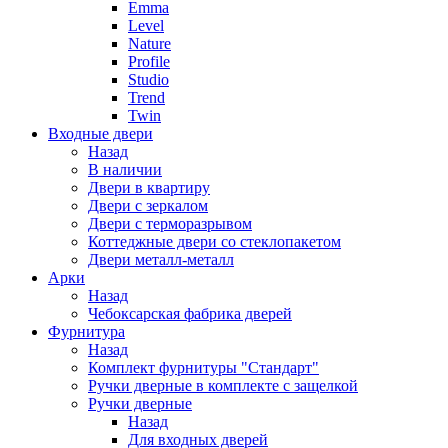
Emma
Level
Nature
Profile
Studio
Trend
Twin
Входные двери
Назад
В наличии
Двери в квартиру
Двери с зеркалом
Двери с терморазрывом
Коттеджные двери со стеклопакетом
Двери металл-металл
Арки
Назад
Чебоксарская фабрика дверей
Фурнитура
Назад
Комплект фурнитуры "Стандарт"
Ручки дверные в комплекте с защелкой
Ручки дверные
Назад
Для входных дверей