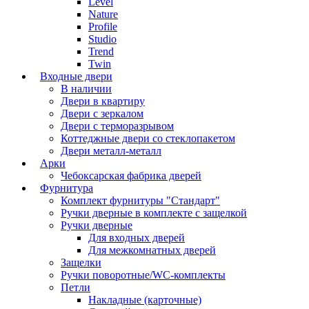
Level
Nature
Profile
Studio
Trend
Twin
Входные двери
В наличии
Двери в квартиру
Двери с зеркалом
Двери с терморазрывом
Коттеджные двери со стеклопакетом
Двери металл-металл
Арки
Чебоксарская фабрика дверей
Фурнитура
Комплект фурнитуры "Стандарт"
Ручки дверные в комплекте с защелкой
Ручки дверные
Для входных дверей
Для межкомнатных дверей
Защелки
Ручки поворотные/WC-комплекты
Петли
Накладные (карточные)