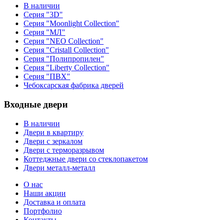
В наличии
Серия "3D"
Серия "Moonlight Collection"
Серия "МЛ"
Серия "NEO Collection"
Серия "Cristall Collection"
Серия "Полипропилен"
Серия "Liberty Collection"
Серия "ПВХ"
Чебоксарская фабрика дверей
Входные двери
В наличии
Двери в квартиру
Двери с зеркалом
Двери с терморазрывом
Коттеджные двери со стеклопакетом
Двери металл-металл
О нас
Наши акции
Доставка и оплата
Портфолио
Контакты