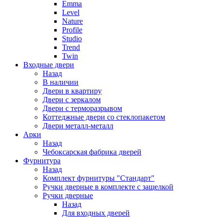
Emma
Level
Nature
Profile
Studio
Trend
Twin
Входные двери
Назад
В наличии
Двери в квартиру
Двери с зеркалом
Двери с терморазрывом
Коттеджные двери со стеклопакетом
Двери металл-металл
Арки
Назад
Чебоксарская фабрика дверей
Фурнитура
Назад
Комплект фурнитуры "Стандарт"
Ручки дверные в комплекте с защелкой
Ручки дверные
Назад
Для входных дверей