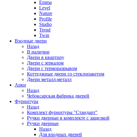
Emma
Level
Nature
Profile
Studio
Trend
Twin
Входные двери
Назад
В наличии
Двери в квартиру
Двери с зеркалом
Двери с терморазрывом
Коттеджные двери со стеклопакетом
Двери металл-металл
Арки
Назад
Чебоксарская фабрика дверей
Фурнитура
Назад
Комплект фурнитуры "Стандарт"
Ручки дверные в комплекте с защелкой
Ручки дверные
Назад
Для входных дверей