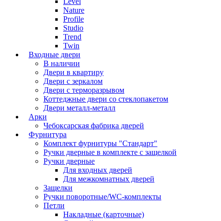
Level
Nature
Profile
Studio
Trend
Twin
Входные двери
В наличии
Двери в квартиру
Двери с зеркалом
Двери с терморазрывом
Коттеджные двери со стеклопакетом
Двери металл-металл
Арки
Чебоксарская фабрика дверей
Фурнитура
Комплект фурнитуры "Стандарт"
Ручки дверные в комплекте с защелкой
Ручки дверные
Для входных дверей
Для межкомнатных дверей
Защелки
Ручки поворотные/WC-комплекты
Петли
Накладные (карточные)