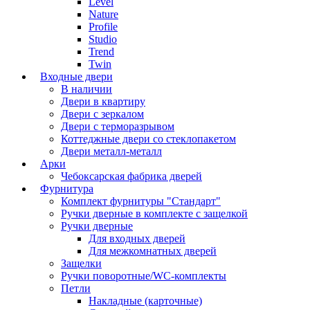
Level
Nature
Profile
Studio
Trend
Twin
Входные двери
В наличии
Двери в квартиру
Двери с зеркалом
Двери с терморазрывом
Коттеджные двери со стеклопакетом
Двери металл-металл
Арки
Чебоксарская фабрика дверей
Фурнитура
Комплект фурнитуры "Стандарт"
Ручки дверные в комплекте с защелкой
Ручки дверные
Для входных дверей
Для межкомнатных дверей
Защелки
Ручки поворотные/WC-комплекты
Петли
Накладные (карточные)