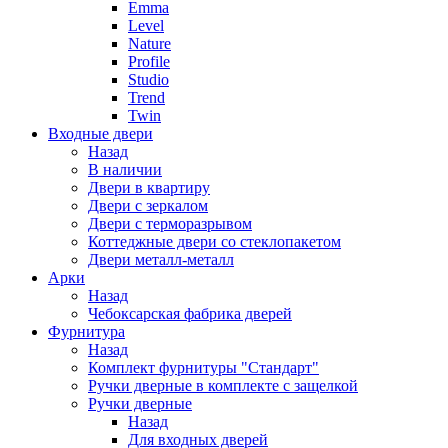
Emma
Level
Nature
Profile
Studio
Trend
Twin
Входные двери
Назад
В наличии
Двери в квартиру
Двери с зеркалом
Двери с терморазрывом
Коттеджные двери со стеклопакетом
Двери металл-металл
Арки
Назад
Чебоксарская фабрика дверей
Фурнитура
Назад
Комплект фурнитуры "Стандарт"
Ручки дверные в комплекте с защелкой
Ручки дверные
Назад
Для входных дверей