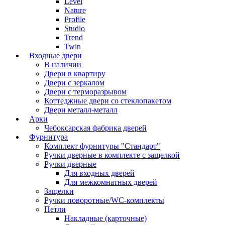
Level
Nature
Profile
Studio
Trend
Twin
Входные двери
В наличии
Двери в квартиру
Двери с зеркалом
Двери с терморазрывом
Коттеджные двери со стеклопакетом
Двери металл-металл
Арки
Чебоксарская фабрика дверей
Фурнитура
Комплект фурнитуры "Стандарт"
Ручки дверные в комплекте с защелкой
Ручки дверные
Для входных дверей
Для межкомнатных дверей
Защелки
Ручки поворотные/WC-комплекты
Петли
Накладные (карточные)