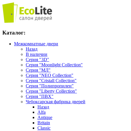
Каталог:
Межкомнатные двери
Назад
В наличии
Серия "3D"
Серия "Moonlight Collection"
Серия "МЛ"
Серия "NEO Collection"
Серия "Cristall Collection"
Серия "Полипропилен"
Серия "Liberty Collection"
Серия "ПВХ"
Чебоксарская фабрика дверей
Назад
Alfa
Antique
Britain
Classic