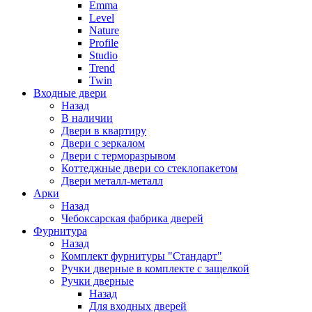
Emma
Level
Nature
Profile
Studio
Trend
Twin
Входные двери
Назад
В наличии
Двери в квартиру
Двери с зеркалом
Двери с терморазрывом
Коттеджные двери со стеклопакетом
Двери металл-металл
Арки
Назад
Чебоксарская фабрика дверей
Фурнитура
Назад
Комплект фурнитуры "Стандарт"
Ручки дверные в комплекте с защелкой
Ручки дверные
Назад
Для входных дверей