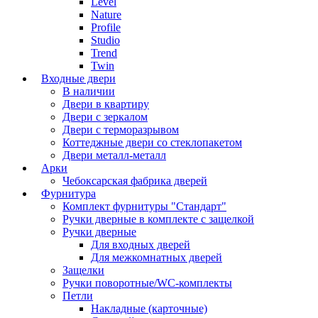
Level
Nature
Profile
Studio
Trend
Twin
Входные двери
В наличии
Двери в квартиру
Двери с зеркалом
Двери с терморазрывом
Коттеджные двери со стеклопакетом
Двери металл-металл
Арки
Чебоксарская фабрика дверей
Фурнитура
Комплект фурнитуры "Стандарт"
Ручки дверные в комплекте с защелкой
Ручки дверные
Для входных дверей
Для межкомнатных дверей
Защелки
Ручки поворотные/WC-комплекты
Петли
Накладные (карточные)