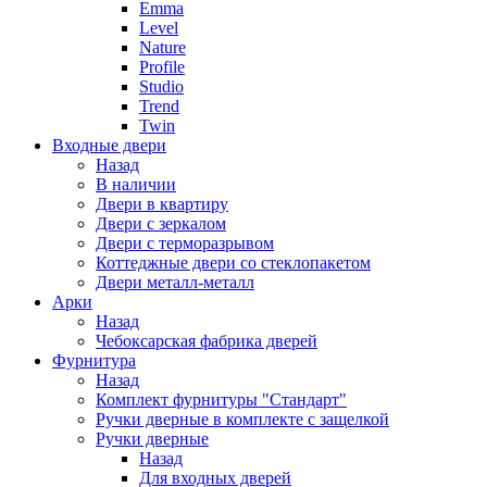
Emma
Level
Nature
Profile
Studio
Trend
Twin
Входные двери
Назад
В наличии
Двери в квартиру
Двери с зеркалом
Двери с терморазрывом
Коттеджные двери со стеклопакетом
Двери металл-металл
Арки
Назад
Чебоксарская фабрика дверей
Фурнитура
Назад
Комплект фурнитуры "Стандарт"
Ручки дверные в комплекте с защелкой
Ручки дверные
Назад
Для входных дверей