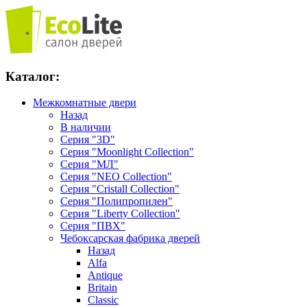
Каталог:
Межкомнатные двери
Назад
В наличии
Серия "3D"
Серия "Moonlight Collection"
Серия "МЛ"
Серия "NEO Collection"
Серия "Cristall Collection"
Серия "Полипропилен"
Серия "Liberty Collection"
Серия "ПВХ"
Чебоксарская фабрика дверей
Назад
Alfa
Antique
Britain
Classic