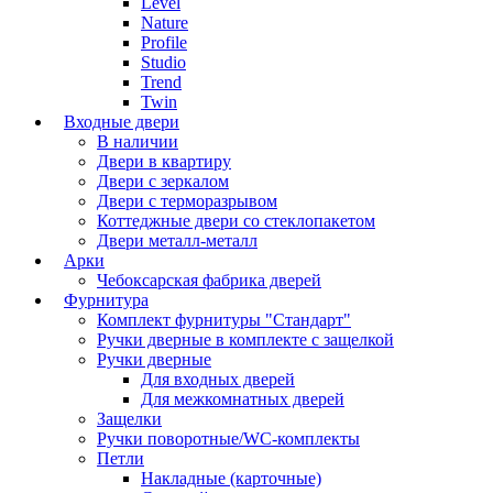
Level
Nature
Profile
Studio
Trend
Twin
Входные двери
В наличии
Двери в квартиру
Двери с зеркалом
Двери с терморазрывом
Коттеджные двери со стеклопакетом
Двери металл-металл
Арки
Чебоксарская фабрика дверей
Фурнитура
Комплект фурнитуры "Стандарт"
Ручки дверные в комплекте с защелкой
Ручки дверные
Для входных дверей
Для межкомнатных дверей
Защелки
Ручки поворотные/WC-комплекты
Петли
Накладные (карточные)