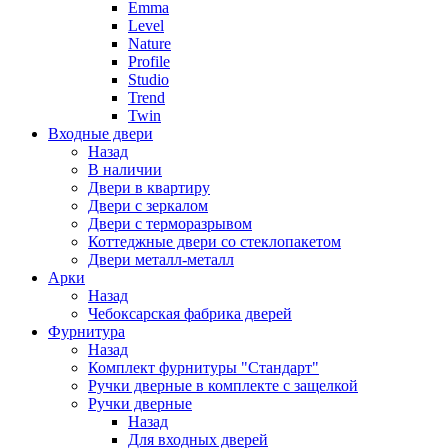
Emma
Level
Nature
Profile
Studio
Trend
Twin
Входные двери
Назад
В наличии
Двери в квартиру
Двери с зеркалом
Двери с терморазрывом
Коттеджные двери со стеклопакетом
Двери металл-металл
Арки
Назад
Чебоксарская фабрика дверей
Фурнитура
Назад
Комплект фурнитуры "Стандарт"
Ручки дверные в комплекте с защелкой
Ручки дверные
Назад
Для входных дверей