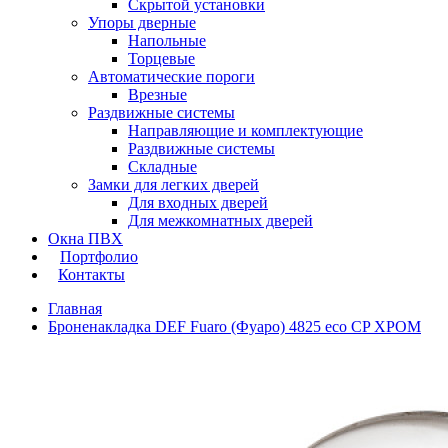
Скрытой установки
Упоры дверные
Напольные
Торцевые
Автоматические пороги
Врезные
Раздвижные системы
Направляющие и комплектующие
Раздвижные системы
Складные
Замки для легких дверей
Для входных дверей
Для межкомнатных дверей
Окна ПВХ
Портфолио
Контакты
Главная
Броненакладка DEF Fuaro (Фуаро) 4825 eco CP ХРОМ