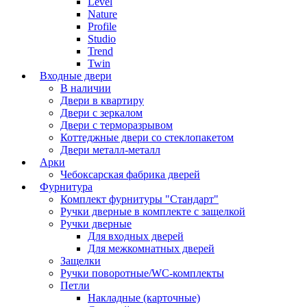
Level
Nature
Profile
Studio
Trend
Twin
Входные двери
В наличии
Двери в квартиру
Двери с зеркалом
Двери с терморазрывом
Коттеджные двери со стеклопакетом
Двери металл-металл
Арки
Чебоксарская фабрика дверей
Фурнитура
Комплект фурнитуры "Стандарт"
Ручки дверные в комплекте с защелкой
Ручки дверные
Для входных дверей
Для межкомнатных дверей
Защелки
Ручки поворотные/WC-комплекты
Петли
Накладные (карточные)