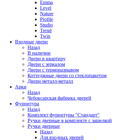
Emma
Level
Nature
Profile
Studio
Trend
Twin
Входные двери
Назад
В наличии
Двери в квартиру
Двери с зеркалом
Двери с терморазрывом
Коттеджные двери со стеклопакетом
Двери металл-металл
Арки
Назад
Чебоксарская фабрика дверей
Фурнитура
Назад
Комплект фурнитуры "Стандарт"
Ручки дверные в комплекте с защелкой
Ручки дверные
Назад
Для входных дверей