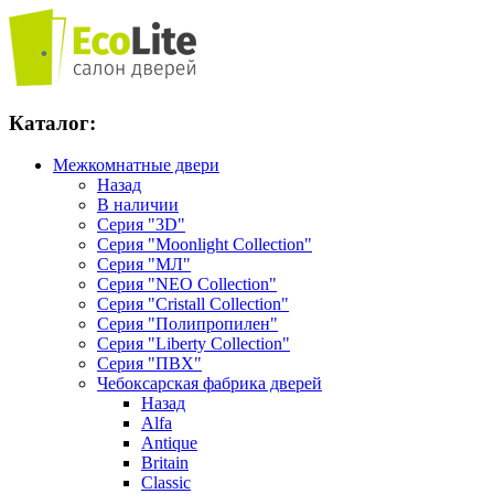
Каталог:
Межкомнатные двери
Назад
В наличии
Серия "3D"
Серия "Moonlight Collection"
Серия "МЛ"
Серия "NEO Collection"
Серия "Cristall Collection"
Серия "Полипропилен"
Серия "Liberty Collection"
Серия "ПВХ"
Чебоксарская фабрика дверей
Назад
Alfa
Antique
Britain
Classic