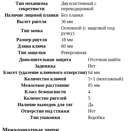
Тип механизма
Двухсистемный с
секретности
перекодировкой
Наличие лицевой планки
Без планки
Вылет ригеля
36 мм
Основной (с защелкой под
Тип замка
ручку)
Размер ригеля
18 мм
Длина ключа
60 мм
Тип защелки
Реверсивная
Дополнительная защита
Отсечная шайба
Задвижка
Нет
Бэксет (удаление ключевого отверстия)
64 мм
Количество ключей
5+1 (монтажный)
Межосевое расстояние
85 мм
Класс безопасности
4
Количество ригелей
5
Наличие выводов для тяг
Да
Отверстия под стяжки
Нет
Тип упаковки
Коробка
Межкомнатные двери