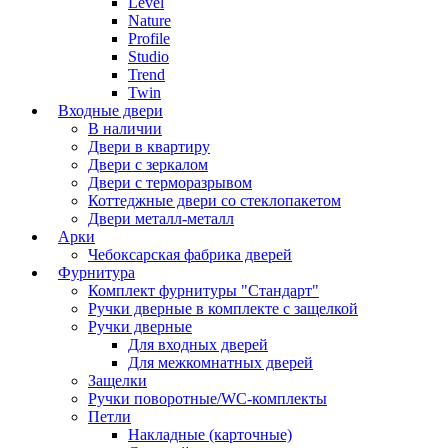
Level
Nature
Profile
Studio
Trend
Twin
Входные двери
В наличии
Двери в квартиру
Двери с зеркалом
Двери с терморазрывом
Коттеджные двери со стеклопакетом
Двери металл-металл
Арки
Чебоксарская фабрика дверей
Фурнитура
Комплект фурнитуры "Стандарт"
Ручки дверные в комплекте с защелкой
Ручки дверные
Для входных дверей
Для межкомнатных дверей
Защелки
Ручки поворотные/WC-комплекты
Петли
Накладные (карточные)