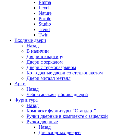
Emma
Level
Nature
Profile
Studio
Trend
Twin
Входные двери
Назад
В наличии
Двери в квартиру
Двери с зеркалом
Двери с терморазрывом
Коттеджные двери со стеклопакетом
Двери металл-металл
Арки
Назад
Чебоксарская фабрика дверей
Фурнитура
Назад
Комплект фурнитуры "Стандарт"
Ручки дверные в комплекте с защелкой
Ручки дверные
Назад
Для входных дверей